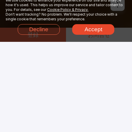
We use cookies to enhance your experience on our site and analyze
how it's used. This helps us improve our service and tailor content to
you. For details, see our
Cookie Policy & Privacy.
Don't want tracking? No problem. We'll respect your choice with a
single cookie that remembers your preference.
Decline
Accept
登録
お問合せ
Fox Renderfarmクラウドレン
ダリングの手順
わずか四つ簡単なステップでレンダリングが行えます
ステップ
1
登録