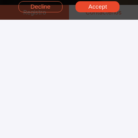
Decline
Accept
Registro
Contáctenos
¿Por qué elegir Fox Renderfarm?
Acabe puntual y
perfectamente sus trabajos
de renderizado
Potente renderizado
Seguro y
confidencial