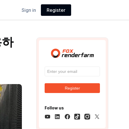
Sign in
Register
용하
Register
Follow us