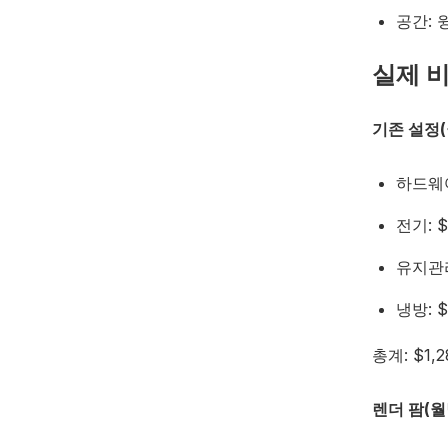
공간: 
실제 
기존 설정(
하드웨어
전기: $
유지관리
냉방: $
총계: $1,2
렌더 팜(월