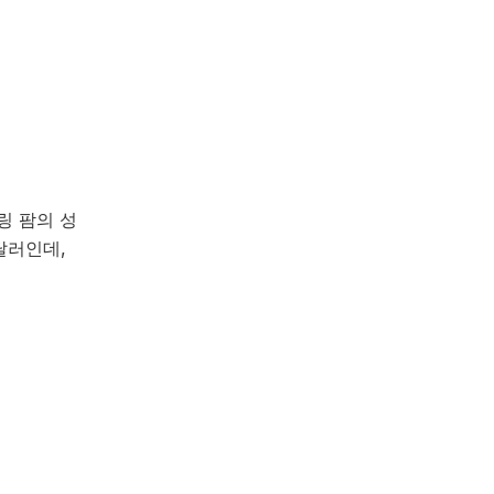
링 팜의 성
달러인데,