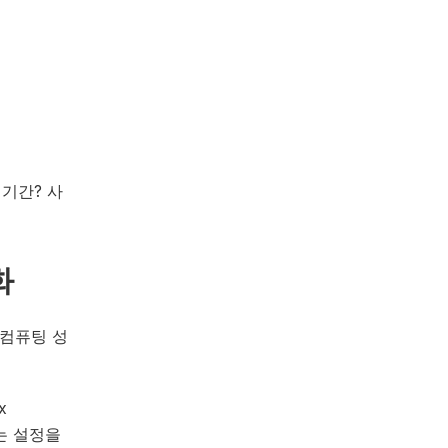
기간? 사
화
 컴퓨팅 성
x
는 설정을