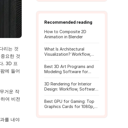
Recommended reading
How to Composite 2D
Animation in Blender
다리는 것
What Is Architectural
Visualization? Workflow,
 중요한 것
Tools, and Rendering Tips
 3D 프
Best 3D Art Programs and
 팜에 들어
Modeling Software for
Beginners
3D Rendering for Interior
Design: Workflow, Software,
 무거운 작
and Costs
동하여 비전
Best GPU for Gaming: Top
Graphics Cards for 1080p,
1440p, 4K
결과를 내야