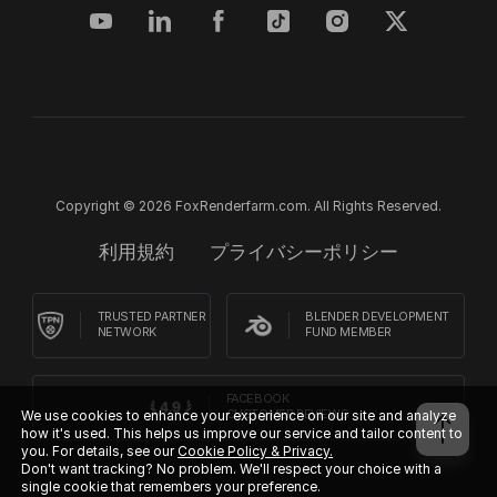
Copyright © 2026 FoxRenderfarm.com. All Rights Reserved.
利用規約
プライバシーポリシー
TRUSTED PARTNER
BLENDER DEVELOPMENT
NETWORK
FUND MEMBER
FACEBOOK
We use cookies to enhance your experience on our site and analyze
CUSTOMER REVIEWS
how it's used. This helps us improve our service and tailor content to
you. For details, see our
Cookie Policy & Privacy.
Don't want tracking? No problem. We'll respect your choice with a
single cookie that remembers your preference.