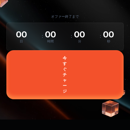
オファー終了まで
00
00
00
00
日
時間
分
秒
今
す
ぐ
チ
ャ
ー
ジ