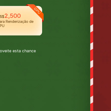
2,500
S$
ara Renderização de
PU
roveite esta chance