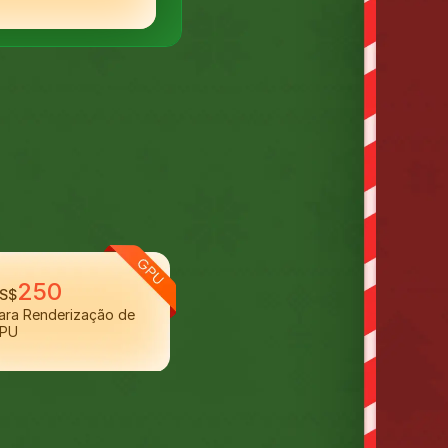
250
S$
ara Renderização de
PU