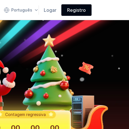
Logar
Registro
Português
Contagem regressiva
0
00
00
00