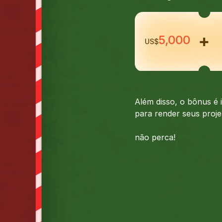
5,000
US$
Além disso, o bônus é 
para render seus proj
não perca!