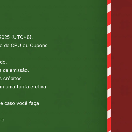
 2025 (UTC+8).
ão de CPU ou Cupons
do.
a de emissão.
 créditos.
m uma tarifa efetiva
e caso você faça
io.