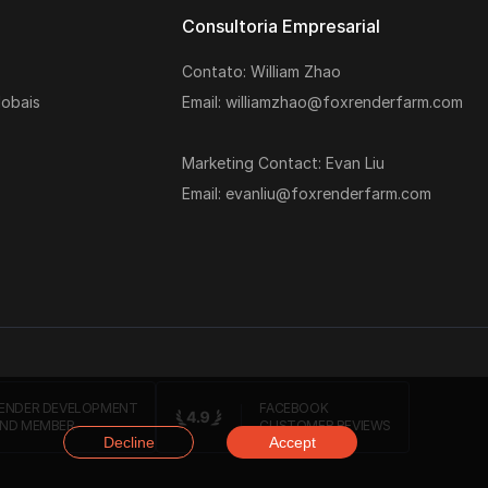
Consultoria Empresarial
Contato: William Zhao
obais
Email: williamzhao@foxrenderfarm.com
Marketing Contact: Evan Liu
Email: evanliu@foxrenderfarm.com
ENDER DEVELOPMENT
FACEBOOK
ND MEMBER
CUSTOMER REVIEWS
Decline
Accept