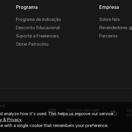
Programa
Empresa
Programa de Indicação
Sobre Nós
Desconto Educacional
Revendedores gl
Suporte a Freelancers
Parceiros
Obter Patrocínio
ed.
TRUSTED PARTNER
BL
 analyze how it's used. This helps us improve our service
NETWORK
FU
y & Privacy.
e with a single cookie that remembers your preference.