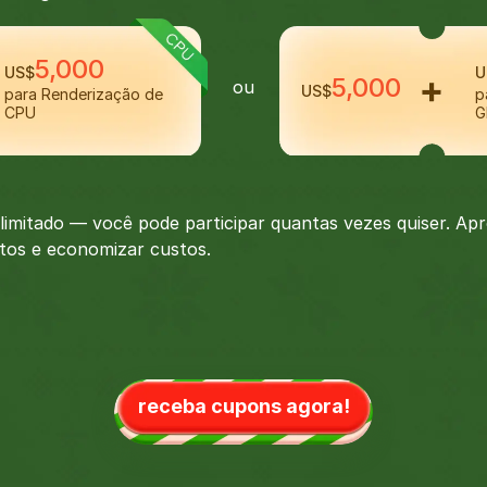
5,000
US$
U
5,000
ou
US$
para Renderização de
p
CPU
G
ilimitado — você pode participar quantas vezes quiser. Ap
etos e economizar custos.
receba cupons agora!