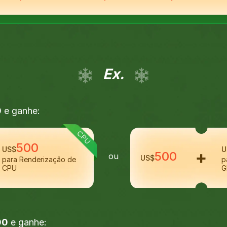
Ex.
0
e ganhe:
500
US$
U
500
ou
US$
para Renderização de
p
CPU
G
00
e ganhe: