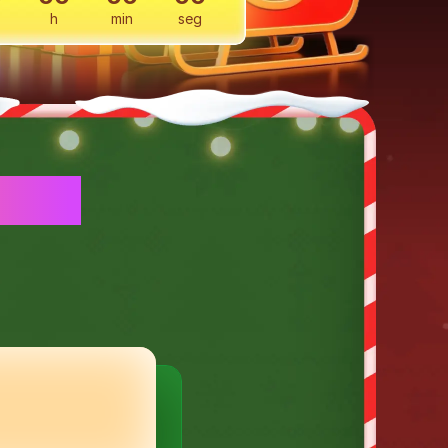
h
min
seg
AL !
u