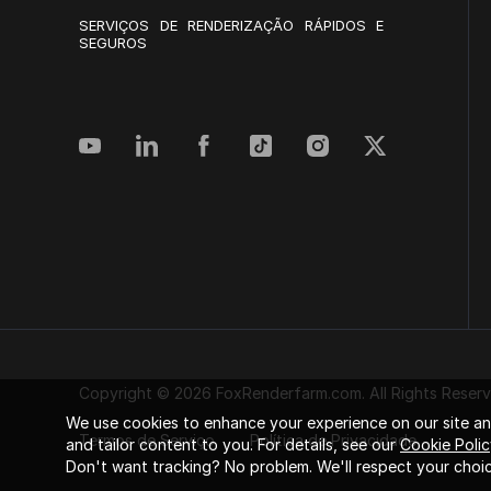
SERVIÇOS DE RENDERIZAÇÃO RÁPIDOS E
SEGUROS
Copyright © 2026 FoxRenderfarm.com. All Rights Reserv
We use cookies to enhance your experience on our site and
Termos de Serviço
Política de Privacidade
and tailor content to you. For details, see our
Cookie Polic
Don't want tracking? No problem. We'll respect your choic