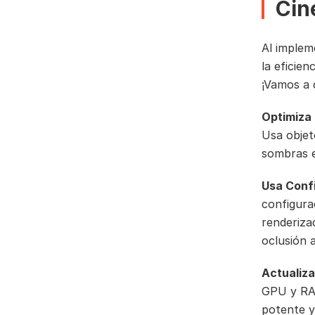
Cin
Al implem
la eficien
¡Vamos a 
Optimiza
Usa objet
sombras e
Usa Conf
configurac
renderiza
oclusión 
Actualiz
GPU y RAM
potente y