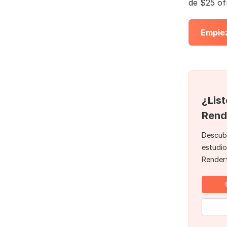
de $25 of
Empiez
¿Lis
Rend
Descub
estudio
Render