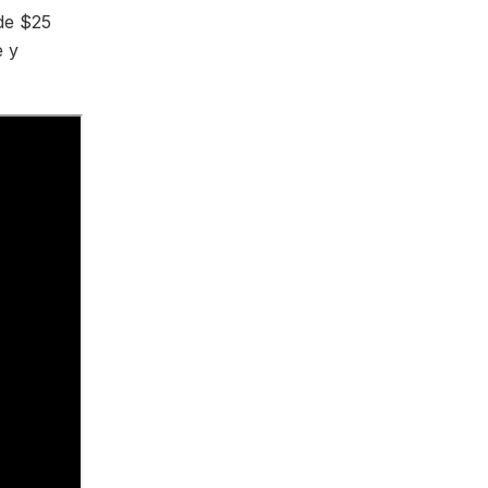
de $25
e y