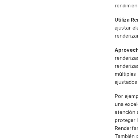
rendimien
Utiliza R
ajustar e
renderiza
Aprovech
renderiza
renderiza
múltiples
ajustados 
Por ejemp
una excel
atención 
proteger 
Renderfa
También p