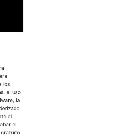
ra
ara
e los
s, el uso
dware, la
nderizado
te el
obar el
gratuito