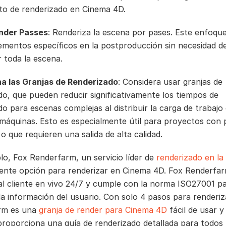
to de renderizado en Cinema 4D.
ender Passes
: Renderiza la escena por pases. Este enfoqu
lementos específicos en la postproducción sin necesidad de
r toda la escena.
a las Granjas de Renderizado
: Considera usar granjas de
do, que pueden reducir significativamente los tiempos de
do para escenas complejas al distribuir la carga de trabajo
 máquinas. Esto es especialmente útil para proyectos con 
o que requieren una salida de alta calidad.
lo, Fox Renderfarm, un servicio líder de
renderizado en la
ente opción para renderizar en Cinema 4D. Fox Renderfa
al cliente en vivo 24/7 y cumple con la norma ISO27001 p
la información del usuario. Con solo 4 pasos para renderiz
rm es una
granja de render para Cinema 4D
fácil de usar y
roporciona una guía de renderizado detallada para todos 