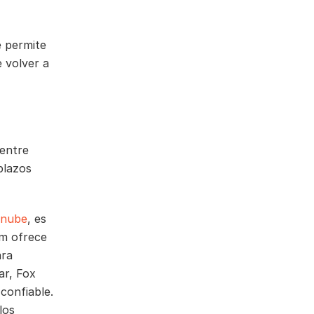
e permite
 volver a
 entre
plazos
 nube
, es
rm ofrece
ara
ar, Fox
 confiable.
los