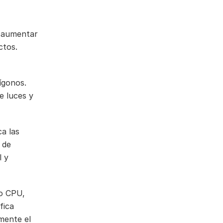
, aumentar
ctos.
lígonos.
e luces y
ca las
 de
l y
o CPU,
fica
mente el