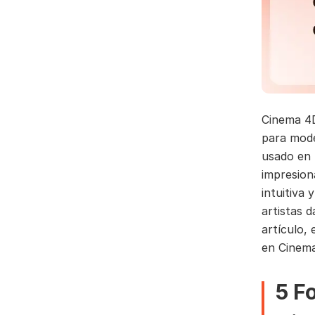
Cinema 4D
para mode
usado en l
impresion
intuitiva
artistas d
artículo,
en Cinem
5 F