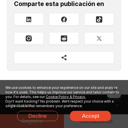
Comparte esta publicación en
We use cookies to enhance your experience on our site and analyze
how it's used. This helps us improve our service and tailor content to
you. For details, see our
Cookie Policy & Privacy.
Don't want tracking? No problem. We'll respect your choice with a
Productos
single cookie that remembers your preference.
Decline
Accept
Soporte
Registro
Contáctenos