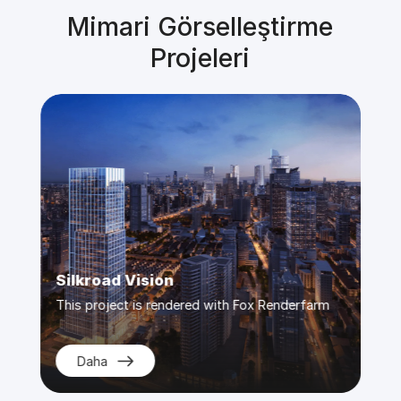
Mimari Görselleştirme
Projeleri
Silkroad Vision
Dio
m
This project is rendered with Fox Renderfarm
This 
Daha
D