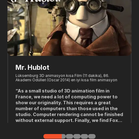
Mr. Hublot
Oni
Lüksemburg 3D animasyon kısa Film (11 dakika), 86.
Winne
Akademi Ödülleri (Oscar 2014) en iyi kısa film animasyon
PRODU
the An
“As a small studio of 3D animation film in
"We a
France, we need a lot of computing power to
time 
show our originality. This requires a great
like 
number of computers than those used in the
you t
studio. Computer rendering cannot be finished
neces
without external support. Finally, we find Fox
we g
Renderfarm.”
---Laurent Witz, Yazar, Yapımcı ve Yönetmen Mr. Hublot
whic
---Chr
(2013)
proje