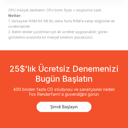
CPU maliyet denklemi: CPU birim fiyatı × oluşturma saati
Notlar:
1. Varsayılan RAM 64 GB'dir, daha fazla RAM'e sahip düğümler ek
ücrete tabidir
2. Belirli render yazılımları için ek ücretler uygulanabilir; görev
gönderimi sırasında bir maliyet bildirimi alacaksınız.
25$'lık Ücretsiz Denemenizi
Bugün Başlatın
400 binden fazla CG stüdyosu ve sanatçısının neden
Fox Renderfarm'a güvendiğini görün
Şimdi Başlayın