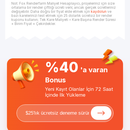
Not: Fox Renderfarm Maliyet Hesaplayıcı, projeleriniz için size
ortalama bir render çiftliği ücreti verir, ancak gerçek ücretleriniz
değişebilir. Daha doğru bir fiyat elde etmek için
kaydolun
ve
bazı karelerinizi test etmek için 25 dolarlık ücretsiz bir render
kuponu kullanın; Tek Kare Maliyeti = Kare Başına Render Süresi
× Birim Fiyat × Çekirdekler.
%40
'a varan
Bonus
Yeni Kayıt Olanlar İçin 72 Saat
İçinde İlk Yükleme