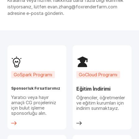
Kiralama veya hizmet hakkında daha fazla bilgi edinmek
istiyorsanız, lütfen evan.zhang@foxrenderfarm.com
adresine e-posta gönderin.
GoSpark Programı
GoCloud Programı
Eğitim İndirimi
Sponsorluk Fırsatlarımız
Yaratıcı veya hayır
Öğrenciler, öğretmenler
amaçlı CG projeleriniz
ve eğitim kurumları için
için bulut işleme
indirim sunmaktayız.
sponsorluğu alın.