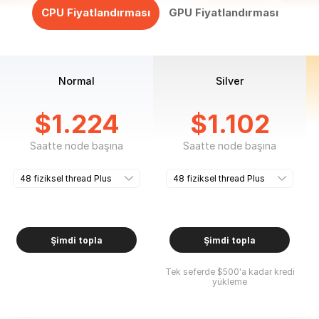
CPU Fiyatlandırması
GPU Fiyatlandırması
Normal
Silver
$
1.224
$
1.102
Saatte node başına
Saatte node başına
Şimdi topla
Şimdi topla
Tek seferde $500'a kadar kredi
yükleme