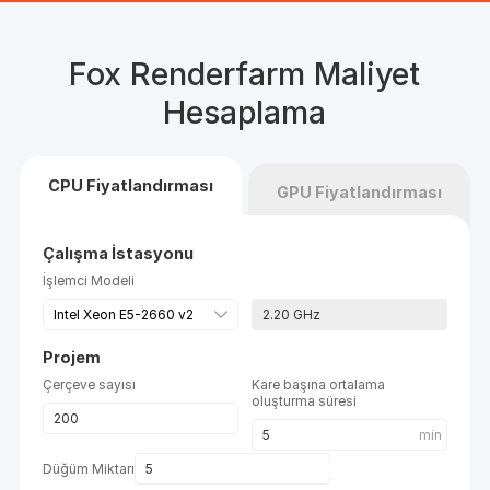
Fox Renderfarm Maliyet
Hesaplama
CPU Fiyatlandırması
GPU Fiyatlandırması
Çalışma İstasyonu
İşlemci Modeli
2.20
GHz
Projem
Çerçeve sayısı
Kare başına ortalama
oluşturma süresi
min
Düğüm Miktarı