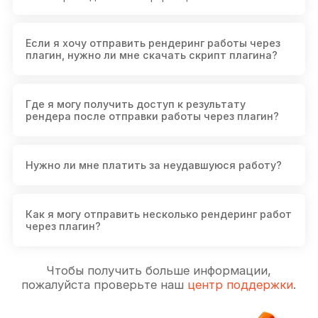
Если я хочу отправить рендеринг работы через
плагин, нужно ли мне скачать скрипт плагина?
Да. Когда скачиваете настольный клиент, скрипт
Где я могу получить доступ к результату
плагина будет установлен в то же время. Если Вы не
рендера после отправки работы через плагин?
можете найти Fox Renderfarm в Вашем 3D
программном обеспечении, Вы можете открыть
секцию«Script» в клиенте и обновить или установить
скрипт плагина. Чтобы получить больше
Результаты рендера могут быть проверены в Вашем
Нужно ли мне платить за неудавшуюся работу?
информации, нажмите
сюда
.
настольном клиенте в секции «My Downloads».
Нет, никаких взысканий за неудавшуюся работу не
Как я могу отправить несколько рендеринг работ
будет.
через плагин?
Вам нужно проверить«Activate Batch Render» чтобы
Чтобы получить больше информации,
разрешить пакетную отправку в конфигурации.
пожалуйста проверьте наш
центр поддержки
.