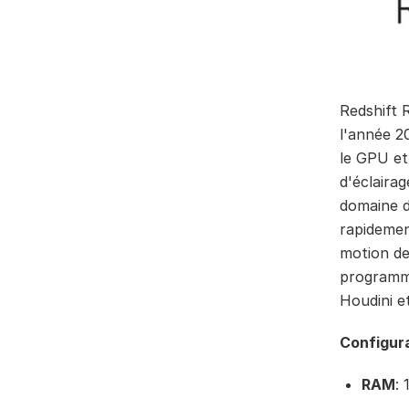
Redshift 
l'année 2
le GPU et
d'éclairag
domaine d
rapidemen
motion de
programm
Houdini e
Configur
RAM
: