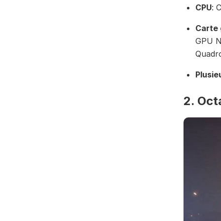
CPU
: 
Carte
GPU NV
Quadro
Plusie
2. Oc