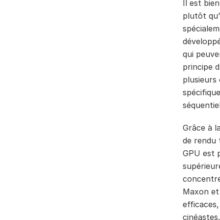
Il est bi
plutôt qu
spécialem
développé
qui peuve
principe 
plusieurs
spécifique
séquentiel
Grâce à l
de rendu 
GPU est p
supérieur
concentre
Maxon et 
efficaces,
cinéastes.