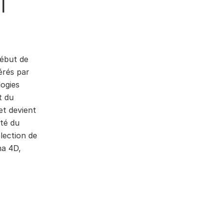
début de
érés par
logies
t du
et devient
té du
lection de
a 4D,