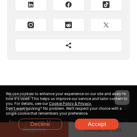
We use cookies to enhance your experience on our site and analyze
Produtos
how it's used. This helps us improve our service and tailor content to
you. For details, see our
Cookie Policy & Privacy.
Don't want tracking? No problem. We'll respect your choice with a
Suporte
single cookie that remembers your preference.
Envie-nos uma Mensagem
Decline
Accept
Registro
Contacte-nos
Programa