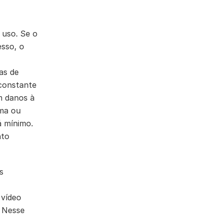
 uso. Se o
sso, o
as de
 constante
m danos à
uma ou
á mínimo.
nto
s
 vídeo
. Nesse