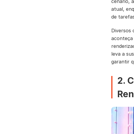
cenário, 
atual, en
de tarefas
Diversos 
aconteça 
renderiza
leva a su
garantir 
2. 
Ren