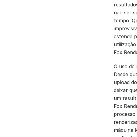
resultado
não ser s
tempo. Qu
imprevisí
estende p
utilizaçã
Fox Rend
O uso de
Desde que
upload do
deixar qu
um result
Fox Rende
processo 
renderiza
máquina l