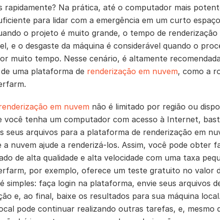
s rapidamente? Na prática, até o computador mais poten
uficiente para lidar com a emergência em um curto espaço
ando o projeto é muito grande, o tempo de renderização 
vel, e o desgaste da máquina é considerável quando o proc
or muito tempo. Nesse cenário, é altamente recomendada
o de uma plataforma de
renderização em nuvem
, como a r
erfarm.
renderização em nuvem
não é limitado por região ou dispos
 você tenha um computador com acesso à Internet, bast
s seus arquivos para a plataforma de renderização em n
e a nuvem ajude a renderizá-los. Assim, você pode obter f
ado de alta qualidade e alta velocidade com uma taxa peq
rfarm, por exemplo, oferece um teste gratuito no valor 
é simples: faça login na plataforma, envie seus arquivos d
ção e, ao final, baixe os resultados para sua máquina local
ocal pode continuar realizando outras tarefas, e, mesmo 