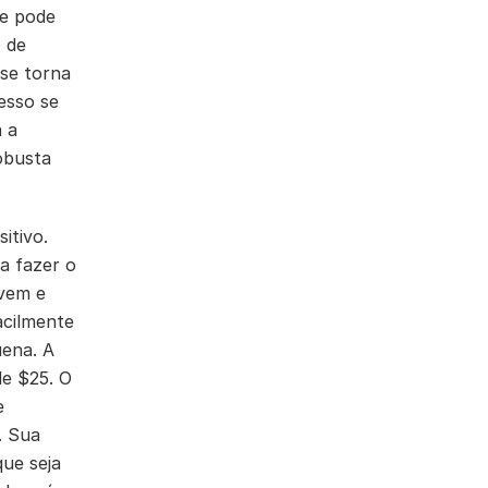
te pode
 de
se torna
esso se
 a
obusta
itivo.
a fazer o
uvem e
acilmente
uena. A
de $25. O
e
. Sua
que seja