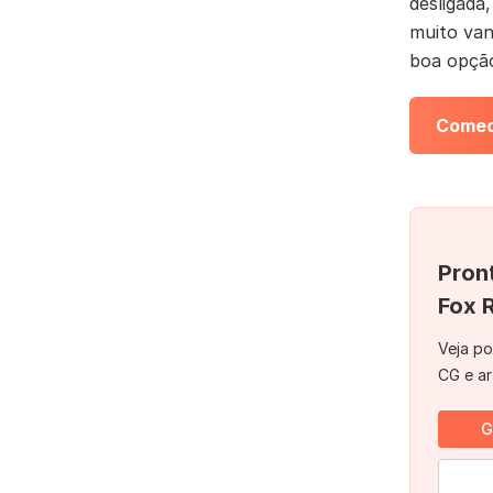
desligada
muito van
boa opção
Comec
Pron
Fox 
Veja po
CG e ar
G