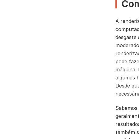
Com
A renderi
computado
desgaste 
moderado.
renderiza
pode faze
máquina. 
algumas h
Desde que
necessári
Sabemos q
geralmen
resultado
também se