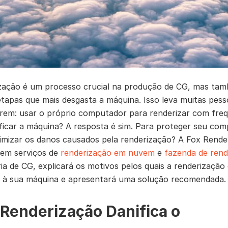
zação é um processo crucial na produção de CG, mas ta
tapas que mais desgasta a máquina. Isso leva muitas pess
rem: usar o próprio computador para renderizar com fre
ficar a máquina? A resposta é sim. Para proteger seu com
mizar os danos causados pela renderização? A Fox Rende
 em serviços de
renderização em nuvem
e
fazenda de rend
ria de CG, explicará os motivos pelos quais a renderização
al à sua máquina e apresentará uma solução recomendada.
A Renderização Danifica o