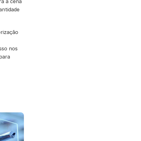
ra a cena
antidade
rização
sso nos
para