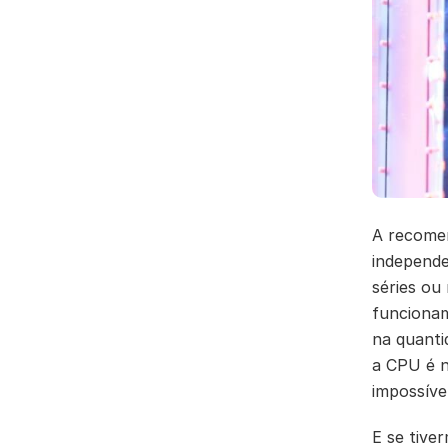
A recomen
independe
séries ou
funcionam
na quanti
a CPU é n
impossível
E se tive