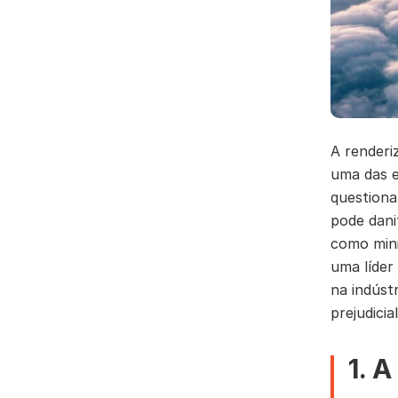
A renderi
uma das e
questiona
pode dani
como mini
uma líder
na indúst
prejudici
1. 