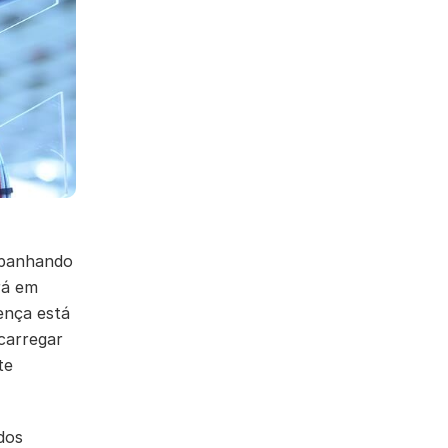
mpanhando
rá em
ença está
carregar
te
dos