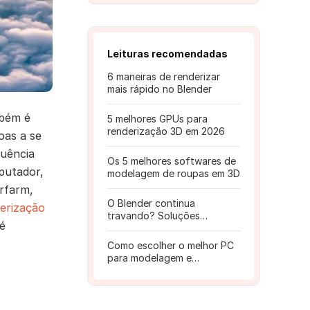
Leituras recomendadas
6 maneiras de renderizar
mais rápido no Blender
mbém é
5 melhores GPUs para
renderização 3D em 2026
oas a se
quência
Os 5 melhores softwares de
putador,
modelagem de roupas em 3D
rfarm,
O Blender continua
erização
travando? Soluções
 é
comprovadas e dicas
Como escolher o melhor PC
para modelagem e
renderização? Guia
definitivo