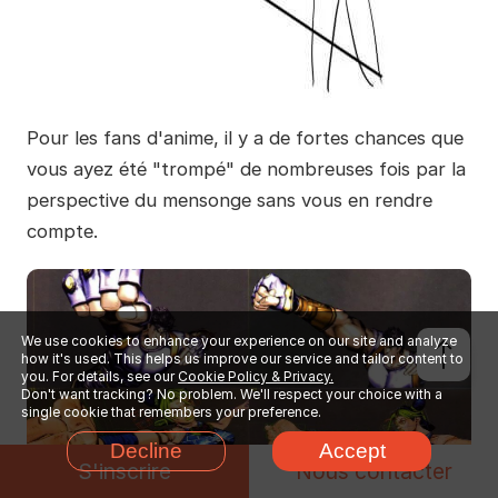
Pour les fans d'anime, il y a de fortes chances que
vous ayez été "trompé" de nombreuses fois par la
perspective du mensonge sans vous en rendre
compte.
We use cookies to enhance your experience on our site and analyze
how it's used. This helps us improve our service and tailor content to
you. For details, see our
Cookie Policy & Privacy.
Don't want tracking? No problem. We'll respect your choice with a
single cookie that remembers your preference.
Decline
Accept
S'inscrire
Nous contacter