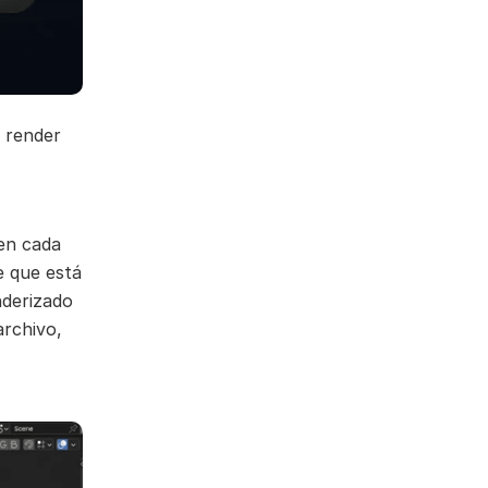
 render
 en cada
e que está
nderizado
archivo,