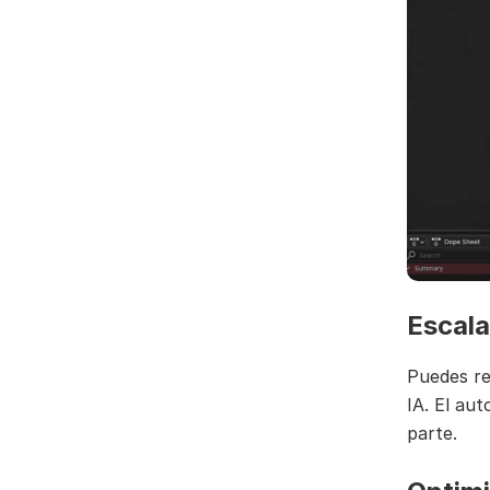
Escal
Puedes re
IA. El au
parte.