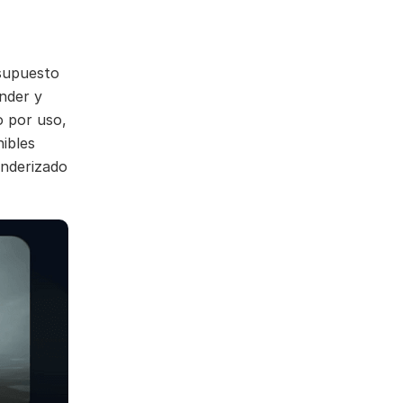
esupuesto
nder y
o por uso,
ibles
enderizado