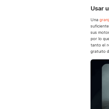
Usar u
Una
gran
suficient
sus motor
por lo qu
tanto el 
gratuito 