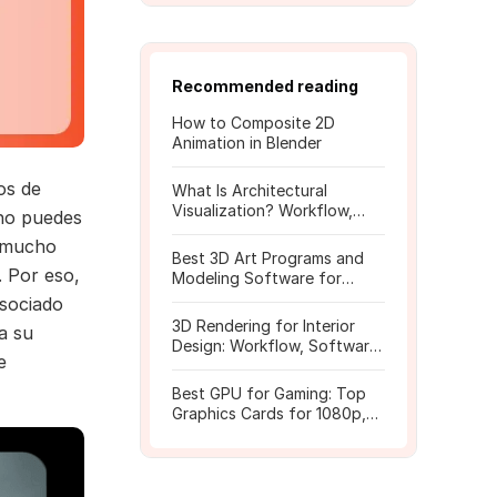
Recommended reading
How to Composite 2D
Animation in Blender
os de
What Is Architectural
Visualization? Workflow,
 no puedes
Tools, and Rendering Tips
s mucho
Best 3D Art Programs and
. Por eso,
Modeling Software for
Beginners
asociado
3D Rendering for Interior
a su
Design: Workflow, Software,
e
and Costs
Best GPU for Gaming: Top
Graphics Cards for 1080p,
1440p, 4K