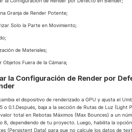
r la Configuración de Render por Defecto en Blender;
na Granja de Render Potente;
izar Solo la Parte en Movimiento;
do;
zación de Materiales;
r Objetos Fuera de la Cámara;
r la Configuración de Render por Def
nder
cambia el dispositivo de renderizado a GPU y ajusta el Umb
.5 o 0.1.Después, baja a la sección de Rutas de Luz (Light 
 valor total en Rebotas Máximos (Max Bounces) a un nú
o 8, dependiendo de tu proyecto. Luego, habilita la opció
tes (Persistent Data) para que no calcule los datos de tex