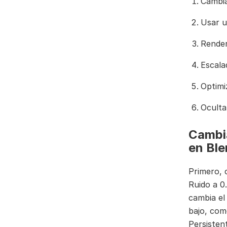
Cambia
Usar u
Render
Escala
Optimi
Oculta
Cambia
en Ble
Primero, 
Ruido a 0
cambia el
bajo, com
Persisten