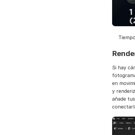
Tiempo
Render
Si hay cá
fotograma
en movimi
y renderi
añade tus
conectarl