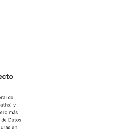
ecto
ral de
Paths) y
mero más
n de Datos
turas en