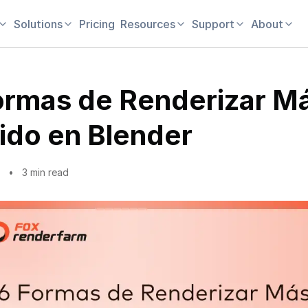
Solutions
Pricing
Resources
Support
About
ormas de Renderizar M
ido en Blender
3 min read