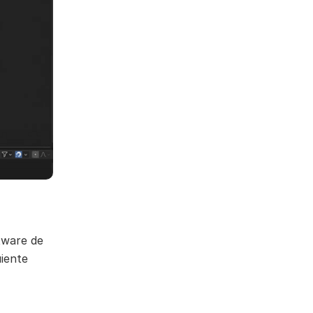
ftware de
uiente