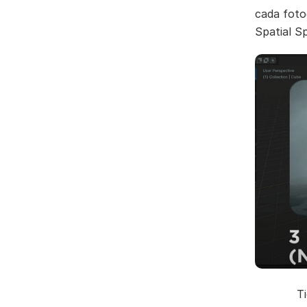
cada foto
Spatial S
T