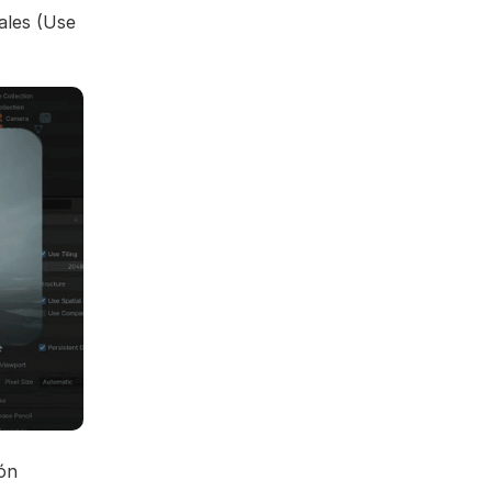
ales (Use
ón