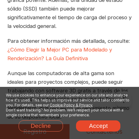
gráfica potente. Además, una unidad de estado
sólido (SSD) también puede mejorar
significativamente el tiempo de carga del proceso y
la velocidad general.
Para obtener información más detallada, consulte:
¿Cómo Elegir la Mejor PC para Modelado y
Renderización? La Guía Definitiva
Aunque las computadoras de alta gama son
ideales para proyectos complejos, puede seguir
trabajando con software 3D gratis a través de los
We use cookies to enhance your experience on our site and analyze
servicios de renderización en la nube de Fox
how it's used. This helps us improve our service and tailor content to
you. For details, see our
Cookie Policy & Privacy.
Renderfarm, que requieren un rendimiento mínimo
Don't want tracking? No problem. We'll respect your choice with a
single cookie that remembers your preference.
de su dispositivo local.
Decline
Accept
Registro
Contáctenos
P3. ¿Se necesitan habilidades de