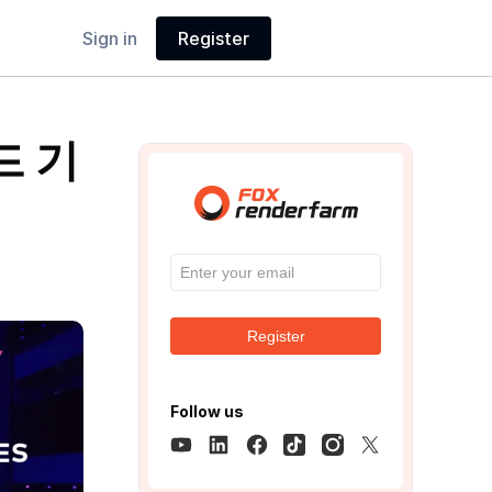
Sign in
Register
드 기
Register
Follow us