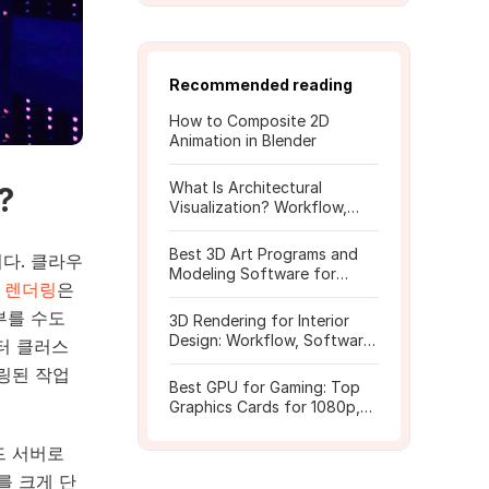
Recommended reading
How to Composite 2D
Animation in Blender
What Is Architectural
?
Visualization? Workflow,
Tools, and Rendering Tips
Best 3D Art Programs and
다. 클라우
Modeling Software for
 렌더링
은
Beginners
부를 수도
3D Rendering for Interior
Design: Workflow, Software,
터 클러스
and Costs
링된 작업
Best GPU for Gaming: Top
Graphics Cards for 1080p,
1440p, 4K
드 서버로
를 크게 단