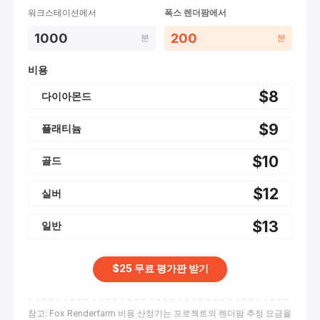
워크스테이션에서
폭스 렌더팜에서
1000
200
분
분
비용
$
8
다이아몬드
$
9
플래티늄
$
10
골드
$
12
실버
$
13
일반
$25 무료 평가판 받기
참고: Fox Renderfarm 비용 산정기는 프로젝트의 렌더팜 추정 요금을