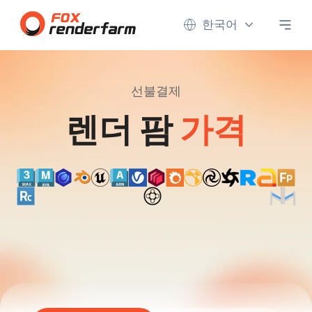
한국어
선불결제
렌더 팜
가격