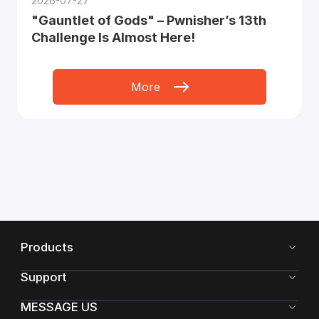
2026-07-27
"Gauntlet of Gods" – Pwnisher’s 13th
Challenge Is Almost Here!
More
Products
Support
MESSAGE US