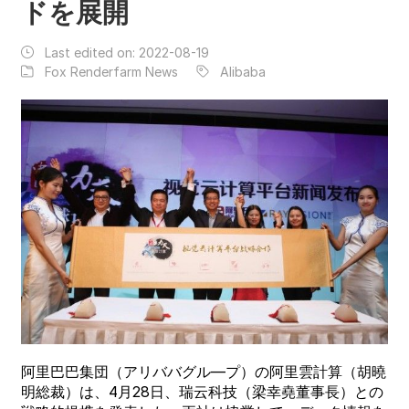
ドを展開
Last edited on:
2022-08-19
Fox Renderfarm News
Alibaba
阿里巴巴集団（アリババグル―プ）の阿里雲計算（胡曉
明総裁）は、4月28日、瑞云科技（梁幸堯董事長）との