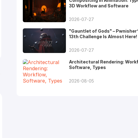
Compositing in Animation: Typ
3D Workflow and Software
2026-07-27
"Gauntlet of Gods" – Pwnisher
13th Challenge Is Almost Here!
2026-07-27
Architectural Rendering: Work
Software, Types
2026-08-05