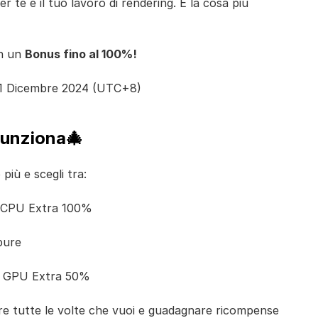
er te e il tuo lavoro di rendering. E la cosa più
on un
Bonus fino al 100%!
31 Dicembre 2024 (UTC+8)
unziona🎄
più e scegli tra:
 CPU Extra 100%
pure
 GPU Extra 50%
pare tutte le volte che vuoi e guadagnare ricompense