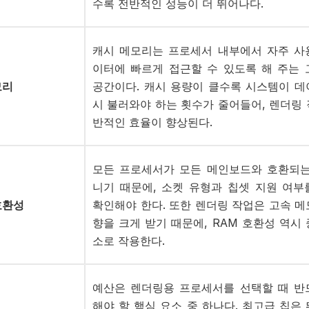
수록 전반적인 성능이 더 뛰어나다.
캐시
메모리는
프로세서
내부에서
자주
사
이터에
빠르게
접근할
수
있도록
해
주는
모리
공간이다
. 캐시 용량이 클수록 시스템이 데
시 불러와야 하는 횟수가 줄어들어, 렌더링 
반적인 효율이 향상된다.
모든
프로세서가
모든
메인보드와
호환되
니기
때문에
, 소켓 유형과 칩셋 지원 여부
호환성
확인해야 한다. 또한 렌더링 작업은 고속 메
향을 크게 받기 때문에, RAM 호환성 역시
소로 작용한다.
예산은
렌더링용
프로세서를
선택할
때
반
해야
할
핵심
요소
중
하나다
. 최고급 칩은