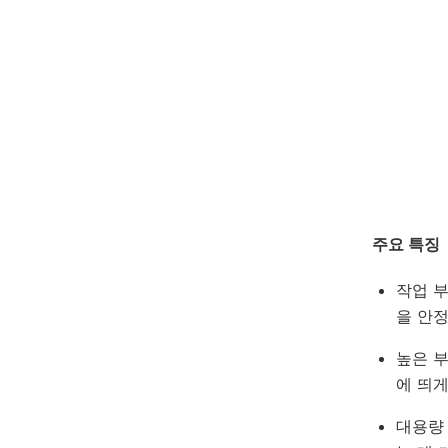
주요 특징
작업 
을 안
높은 부
에 띄게
대용량