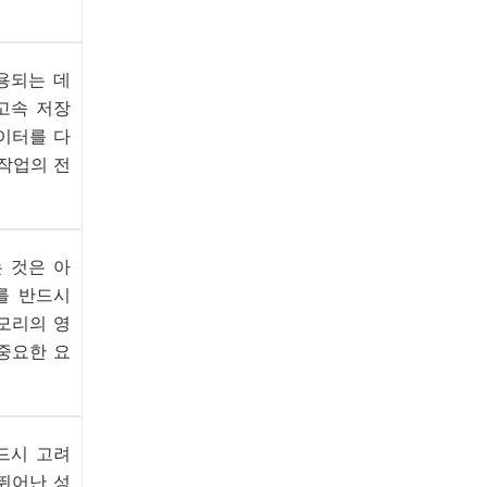
용되는
데
고속
저장
이터를 다
작업의 전
는
것은
아
를 반드시
모리의 영
 중요한 요
드시
고려
 뛰어난 성