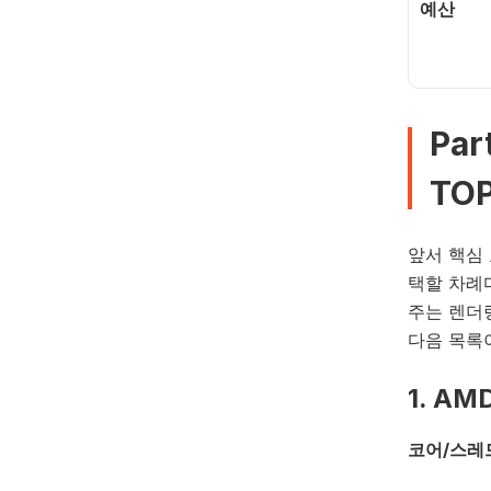
예산
Par
TOP
앞서 핵심
택할 차례
주는 렌더링
다음 목록이
1. AM
코어/스레