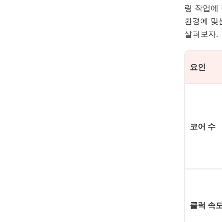
링 작업에
환경에 맞
살펴보자.
요인
코어
수
클럭
속