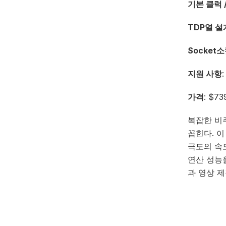
기본 클럭 
TDP열 설계
Socket
지원 사항
가격
: $73
복잡한 비
꼽힌다. 이
극도의 속
연산 성능을
과 영상 제