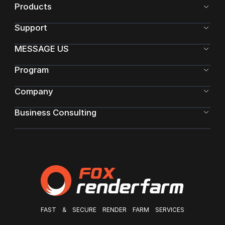
Products
にRender cloudは、試験運用を開始している。一般的
に、2時間の映
Support
MESSAGE US
Program
Company
Business Consulting
FAST & SECURE RENDER FARM SERVICES