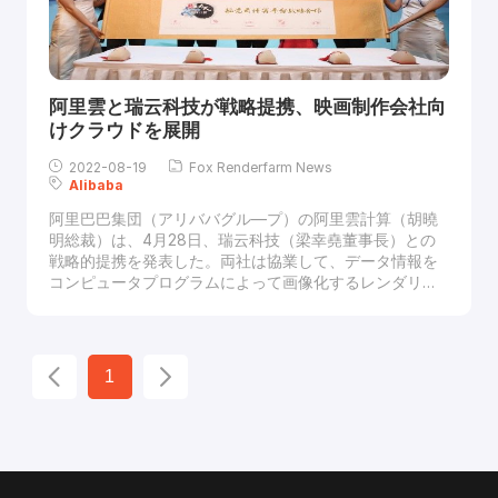
阿里雲と瑞云科技が戦略提携、映画制作会社向
けクラウドを展開
2022-08-19
Fox Renderfarm News
Alibaba
阿里巴巴集団（アリババグル―プ）の阿里雲計算（胡曉
明総裁）は、4月28日、瑞云科技（梁幸堯董事長）との
戦略的提携を発表した。両社は協業して、データ情報を
コンピュータプログラムによって画像化するレンダリン
グのクラウド基盤「Render cloud」を構築し、グローバ
ルの映画制作会社向けに提供していく。阿里雲計算は、
約140万ユーザーを抱えるクラウドサービス「阿里雲
（Aliyun）」を提供している中国最大のクラウドベンダ
1
ー。一方の瑞云科技は、レンダリング領域に強いITベン
ダーで、グローバル40か国で約1万社の制作会社を顧客と
している。近年、映画の高画質化・データの大容量化が
進んでいることから、両社は、高速なレンダリングを実
現するクラウド基盤のニーズが高まっていると判断し、
互いの技術・ノウハウを融合するために提携した。すで