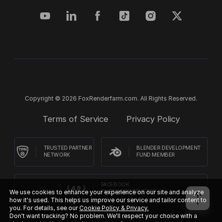
Copyright © 2026 FoxRenderfarm.com. All Rights Reserved.
Terms of Service
Privacy Policy
TRUSTED PARTNER
BLENDER DEVELOPMENT
NETWORK
FUND MEMBER
FACEBOOK
We use cookies to enhance your experience on our site and analyze
CUSTOMER REVIEWS
how it's used. This helps us improve our service and tailor content to
you. For details, see our
Cookie Policy & Privacy.
Don't want tracking? No problem. We'll respect your choice with a