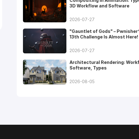
Compositing in Animation: Typ
3D Workflow and Software
2026-07-27
"Gauntlet of Gods" – Pwnisher
13th Challenge Is Almost Here!
2026-07-27
Architectural Rendering: Work
Software, Types
2026-08-05