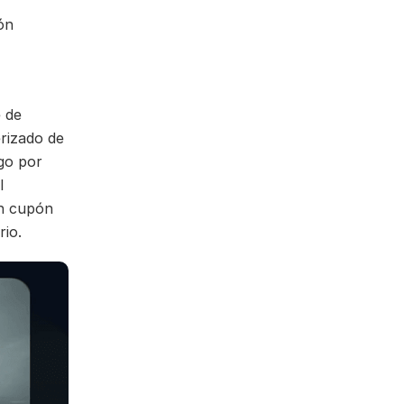
ón
e de
rizado de
go por
l
un cupón
rio.