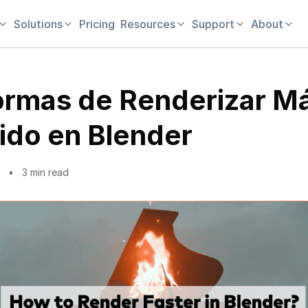
Solutions
Pricing
Resources
Support
About
ormas de Renderizar M
ido en Blender
3 min read