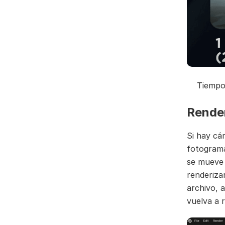
Tiempo 
Render
Si hay cá
fotograma
se mueve 
renderiza
archivo, 
vuelva a 