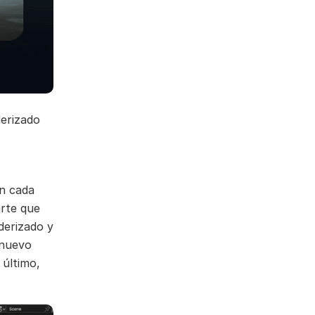
derizado
en cada
arte que
derizado y
 nuevo
 último,