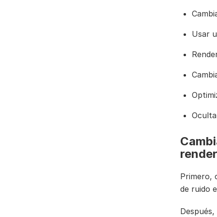
Cambia
Usar u
Render
Cambia
Optimi
Oculta
Cambia
render
Primero, 
de ruido e
Después, 