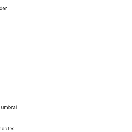
der
l umbral
Rebotes