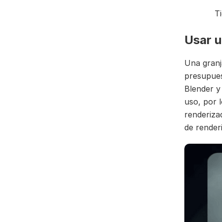
T
Usar u
Una granj
presupues
Blender y
uso, por 
renderiza
de render