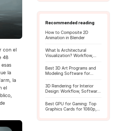
Recommended reading
How to Composite 2D
Animation in Blender
r con el
What Is Architectural
Visualization? Workflow,
e 48
Tools, and Rendering Tips
 esas
Best 3D Art Programs and
ue la
Modeling Software for
Beginners
farm, la
3D Rendering for Interior
n el
Design: Workflow, Software,
blico,
and Costs
 de
Best GPU for Gaming: Top
Graphics Cards for 1080p,
1440p, 4K