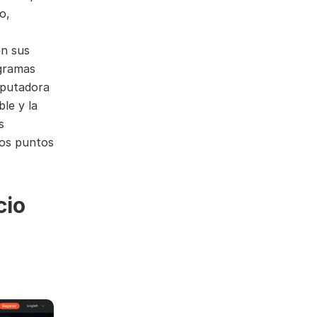
o,
en sus
ogramas
mputadora
le y la
s
tos puntos
cio