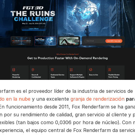
rfarm es el proveedor líder de la industria de servicios de
do en la nube
y una excelente
granja de renderización
par
 En funcionamiento desde 2011, Fox Renderfarm se ha gan
 por su rendimiento de calidad, gran servicio al cliente y 
lexibles (tan bajos como 0,0306 por hora de núcleo). Con 
xperiencia, el equipo central de Fox Renderfarm da servic