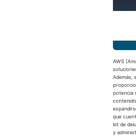
AWS (Amaz
solucione
Además, e
proporcio
potencia 
contenido
expandirs
que cuent
kit de de
y adminis