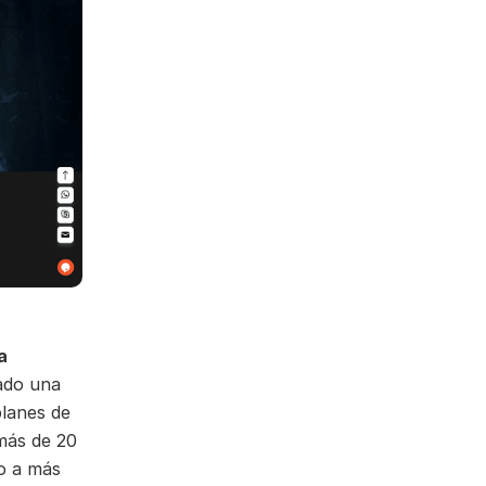
a
ado una
planes de
más de 20
io a más