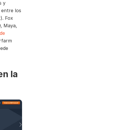
s y
 entre los
). Fox
, Maya,
 de
rfarm
uede
en la