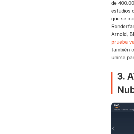
de 400.00
estudios 
que se in
Renderfa
Arnold, B
prueba va
también 
unirse pa
3. 
Nub