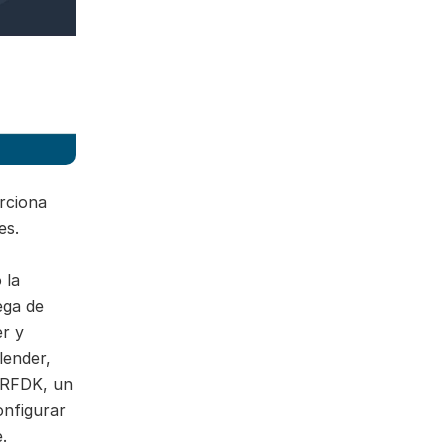
rciona
es.
 la
ega de
er y
lender,
 RFDK, un
onfigurar
.