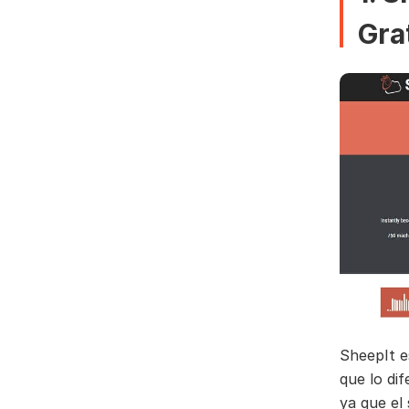
Gra
SheepIt 
que lo dif
ya que el