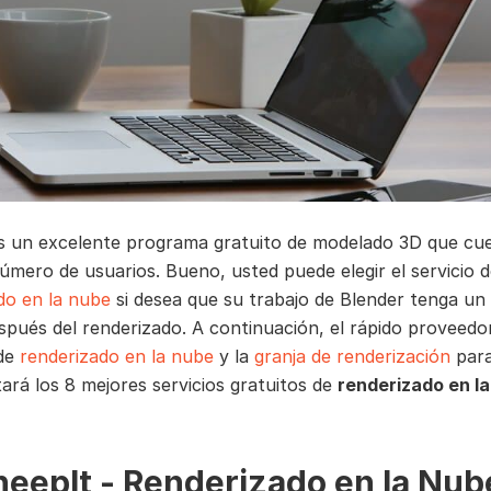
s un excelente programa gratuito de modelado 3D que cu
úmero de usuarios. Bueno, usted puede elegir el servicio 
do en la nube
si desea que su trabajo de Blender tenga un
spués del renderizado. A continuación, el rápido proveedo
 de
renderizado en la nube
y la
granja de renderización
para
tará los 8 mejores servicios gratuitos de
renderizado en l
SheepIt - Renderizado en la Nub