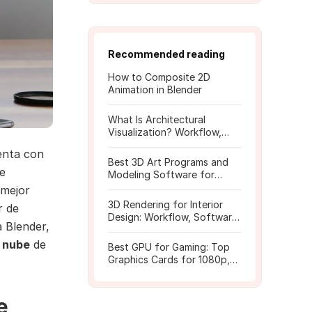
Recommended reading
How to Composite 2D
Animation in Blender
What Is Architectural
Visualization? Workflow,
Tools, and Rendering Tips
enta con
Best 3D Art Programs and
de
Modeling Software for
Beginners
 mejor
3D Rendering for Interior
r de
Design: Workflow, Software,
 Blender,
and Costs
a nube
de
Best GPU for Gaming: Top
Graphics Cards for 1080p,
1440p, 4K
e