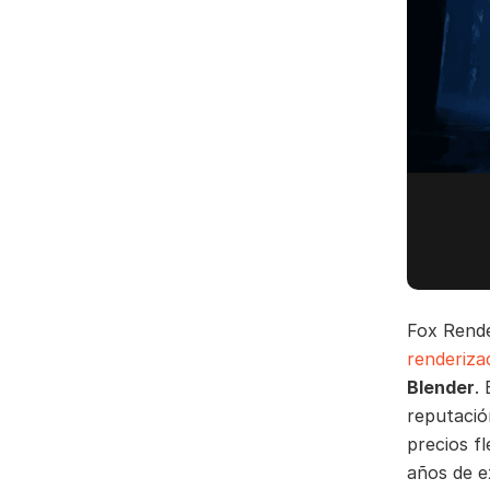
Fox Rende
renderiza
Blender
.
reputación
precios f
años de e