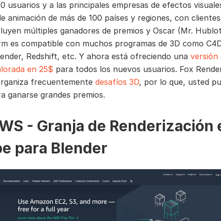
0 usuarios y a las principales empresas de efectos visuale
de animación de más de 100 países y regiones, con clientes
cluyen múltiples ganadores de premios y Oscar (Mr. Hublot
rm es compatible con muchos programas de 3D como C4D
lender, Redshift, etc. Y ahora está ofreciendo una
versión
lorada en 25$
para todos los nuevos usuarios. Fox Rende
organiza frecuentemente
desafíos 3D
, por lo que, usted p
ra ganarse grandes premios.
AWS - Granja de Renderización 
e para Blender