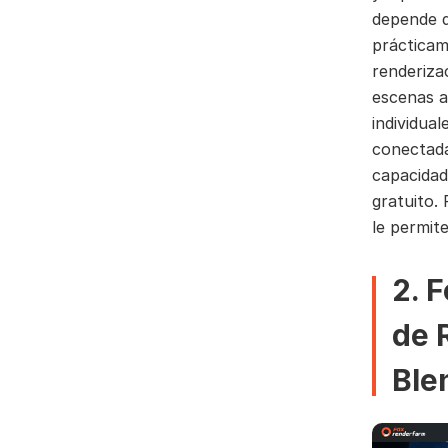
depende d
prácticam
renderiza
escenas a 
individua
conectada
capacidad
gratuito.
le permit
2. 
de 
Ble