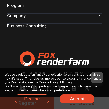
Program
Company
Business Consulting
FAST & SECURE RENDER FARM SERVICES
We use cookies to enhance your experience on our site and analyze
how it's used. This helps us improve our service and tailor content to
you. For details, see our
Cookie Policy & Privacy.
Don't want tracking? No problem. We'll respect your choice with a
single cookie that remembers your preference.
Decline
Accept
Register
Contact Us