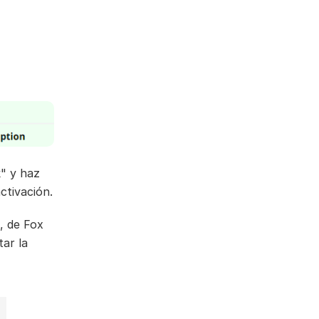
k" y haz
ctivación.
., de Fox
ar la