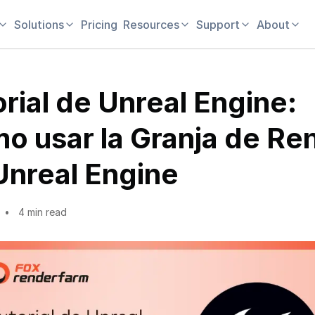
Solutions
Pricing
Resources
Support
About
orial de Unreal Engine:
o usar la Granja de Re
Unreal Engine
4 min read