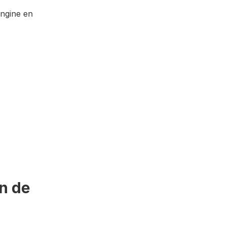
Engine en
ón de