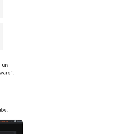
s un
tware".
ube.