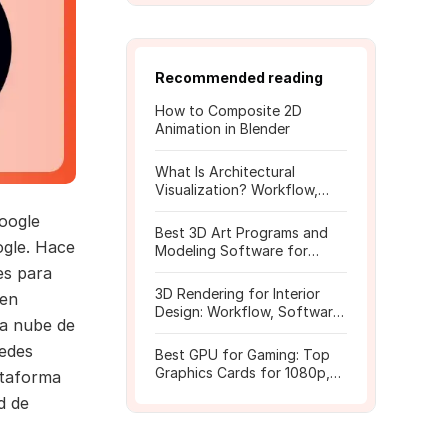
Recommended reading
How to Composite 2D
Animation in Blender
What Is Architectural
Visualization? Workflow,
Tools, and Rendering Tips
Google
Best 3D Art Programs and
ogle. Hace
Modeling Software for
Beginners
es para
3D Rendering for Interior
ten
Design: Workflow, Software,
la nube de
and Costs
uedes
Best GPU for Gaming: Top
Graphics Cards for 1080p,
ataforma
1440p, 4K
d de