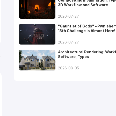
Compositing in Animation: Typ
3D Workflow and Software
2026-07-27
"Gauntlet of Gods" – Pwnisher
13th Challenge Is Almost Here!
2026-07-27
Architectural Rendering: Work
Software, Types
2026-08-05