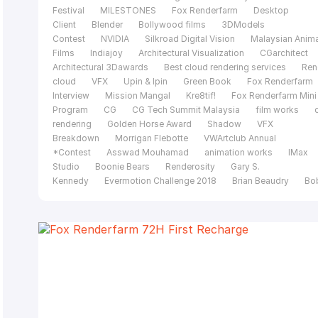
Festival
MILESTONES
Fox Renderfarm
Desktop
Client
Blender
Bollywood films
3DModels
Contest
NVIDIA
Silkroad Digital Vision
Malaysian Anim
Films
Indiajoy
Architectural Visualization
CGarchitect
Architectural 3Dawards
Best cloud rendering services
Ren
cloud
VFX
Upin & Ipin
Green Book
Fox Renderfarm
Interview
Mission Mangal
Kre8tif!
Fox Renderfarm Mini
Program
CG
CG Tech Summit Malaysia
film works
rendering
Golden Horse Award
Shadow
VFX
Breakdown
Morrigan Flebotte
VWArtclub Annual
*Contest
Asswad Mouhamad
animation works
IMax
Studio
Boonie Bears
Renderosity
Gary S.
Kennedy
Evermotion Challenge 2018
Brian Beaudry
Bo
Bala
Mohit Sanchaniya
Katapix Media
Flying Car
Productions
Razer
The Shipment
FoxRenderfarm
C
Tech Summit
Alpacalypse Productions
Unreal
Engine
pwnisher 3D Challenge
Federico Ciuffolini
Ralf
Sczepan
Iavor Trifonov
Clarisse
CGTS
Malaysia
Isotropix
C4D
Tomasz Bednarz
V-
Ray
Cinema 4D
MAXON
siggraph caf
Evermotion
challenge 2017
CGTrader Space Competition
film of the
year
Le Anh Nhan
Planet Unknown
Fox Renderfarm 20